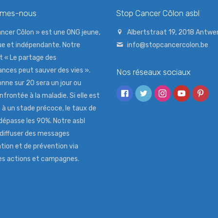
mmes-nous
Stop Cancer Côlon asbl
ncer Côlon » est une ONG jeune,
Albertstraat 19, 2018 Antwe
e et indépendante. Notre
info@stopcancercolon.be
t « Le partage des
nces peut sauver des vies ».
Nos réseaux sociaux
nne sur 20 sera un jour ou
nfrontée à la maladie. Si elle est
à un stade précoce, le taux de
dépasse les 90%. Notre asbl
 diffuser des messages
tion et de prévention via
tes actions et campagnes.