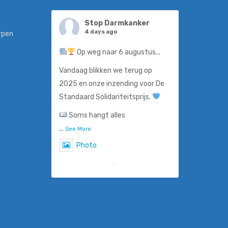
Vandaag blikken we terug op 2023 en onze
inzending voor De Standaard Solidariteitsprijs.
Stop Darmkanker
4 days ago
rpen
"Wees niet bang.
Op weg naar 6 augustus...
...
See More
Vandaag blikken we terug op
Photo
2025 en onze inzending voor De
Standaard Solidariteitsprijs.
View on Facebook
·
Share
Soms hangt alles
...
See More
Photo
View on Facebook
·
Share
Stop Darmkanker
5 days ago
Steven De Smet, ook gekend