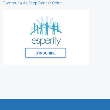
Communauté Stop Cancer Côlon
Stop Darmkanker
6 days ago
Dit willen we graag met jullie delen.
Thérèse Colemont, de tante van onze dr. Luc
Colemont, werd uitgeroepen tot een van de
50 Belgische B
...
See More
Photo
View on Facebook
·
Share
Stop Darmkanker
7 days ago
Op weg naar 6 augustus...