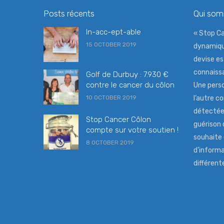
Posts récents
Qui so
In-acc-ept-able
« Stop Ca
15 OCTOBER 2019
dynamiqu
devise es
connaissa
Golf de Durbuy : 7.930 €
contre le cancer du côlon
Une perso
10 OCTOBER 2019
l’autre co
détectée 
Stop Cancer Côlon
guérison 
compte sur votre soutien !
souhaite
8 OCTOBER 2019
d’informa
différen