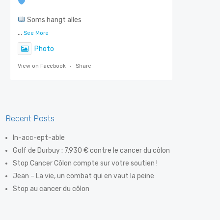
Soms hangt alles
...
See More
Photo
View on Facebook
·
Share
Stop Darmkanker
5 days ago
Recent Posts
Steven De Smet, ook gekend als 'De Flik',
In-acc-ept-able
weet als geen ander hoe belangrijk
Golf de Durbuy : 7.930 € contre le cancer du côlon
vroegtijdige opsporing is. Dankzij een
Stop Cancer Côlon compte sur votre soutien !
eenvoudige preventiev
Jean – La vie, un combat qui en vaut la peine
...
See More
Stop au cancer du côlon
Photo
View on Facebook
·
Share