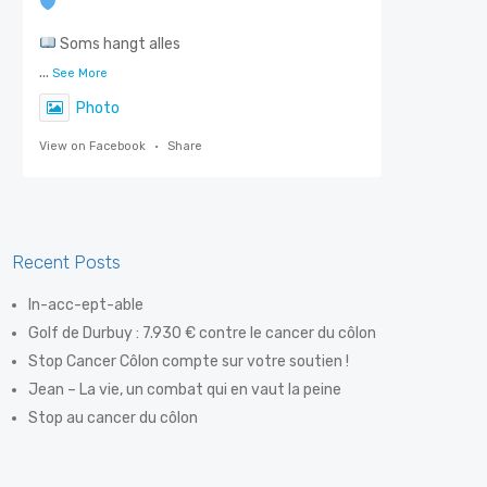
Soms hangt alles
...
See More
Photo
View on Facebook
·
Share
Stop Darmkanker
6 days ago
Recent Posts
Steven De Smet, ook gekend als 'De Flik',
In-acc-ept-able
weet als geen ander hoe belangrijk
Golf de Durbuy : 7.930 € contre le cancer du côlon
vroegtijdige opsporing is. Dankzij een
Stop Cancer Côlon compte sur votre soutien !
eenvoudige preventiev
Jean – La vie, un combat qui en vaut la peine
...
See More
Stop au cancer du côlon
Photo
View on Facebook
·
Share