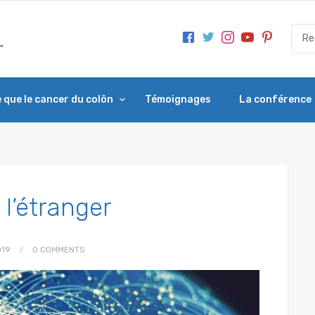
 que le cancer du colôn
Témoignages
La conférence
 l’étranger
019
0 COMMENTS