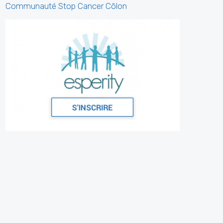
Communauté Stop Cancer Côlon
Stop Darmkanker
1 week ago
Dit willen we graag met jullie delen.
Thérèse Colemont, de tante van onze dr. Luc
Colemont, werd uitgeroepen tot een van de
50 Belgische B
...
See More
Photo
View on Facebook
·
Share
Stop Darmkanker
1 week ago
Op weg naar 6 augustus...