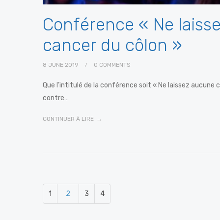
Conférence « Ne laiss
cancer du côlon »
8 JUNE 2019
0 COMMENTS
Que l’intitulé de la conférence soit « Ne laissez aucun
contre…
CONTINUER À LIRE
1
2
3
4