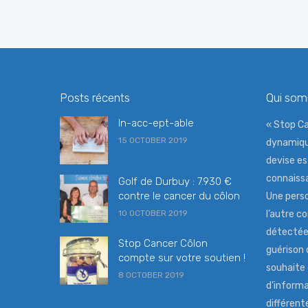
Posts récents
Qui so
In-acc-ept-able
« Stop Ca
15 OCTOBER 2019
dynamiqu
devise es
connaissa
Golf de Durbuy : 7.930 €
contre le cancer du côlon
Une perso
10 OCTOBER 2019
l’autre co
détectée 
Stop Cancer Côlon
guérison 
compte sur votre soutien !
souhaite
8 OCTOBER 2019
d’informa
différen