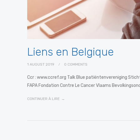
Liens en Belgique
1 AUGUST 2019
0 COMMENTS
Ccr : www.ccref.org Talk Blue patiëntenvereniging Stic
FAPA Fondation Contre Le Cancer Vlaams Bevolkingson
CONTINUER À LIRE