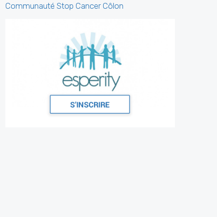
Communauté Stop Cancer Côlon
Stop Darmkanker
6 days ago
Dit willen we graag met jullie delen.
Thérèse Colemont, de tante van onze dr. Luc
Colemont, werd uitgeroepen tot een van de
50 Belgische B
...
See More
Photo
View on Facebook
·
Share
Stop Darmkanker
7 days ago
Op weg naar 6 augustus...