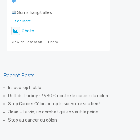
Soms hangt alles
...
See More
Photo
View on Facebook
·
Share
Stop Darmkanker
5 days ago
Recent Posts
Steven De Smet, ook gekend als 'De Flik',
In-acc-ept-able
weet als geen ander hoe belangrijk
Golf de Durbuy : 7.930 € contre le cancer du côlon
vroegtijdige opsporing is. Dankzij een
Stop Cancer Côlon compte sur votre soutien !
eenvoudige preventiev
Jean – La vie, un combat qui en vaut la peine
...
See More
Stop au cancer du côlon
Photo
View on Facebook
·
Share