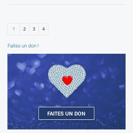
1
2
3
4
Faites un don !