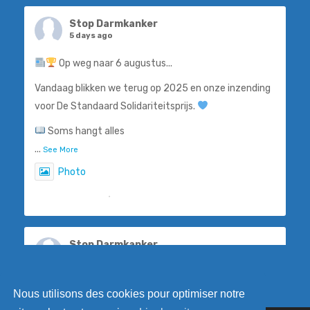
Stop Darmkanker
5 days ago
Op weg naar 6 augustus...
Vandaag blikken we terug op 2025 en onze inzending
voor De Standaard Solidariteitsprijs.
Soms hangt alles
...
See More
Photo
View on Facebook
·
Share
Stop Darmkanker
6 days ago
Steven De Smet, ook gekend als 'De Flik', weet als
Nous utilisons des cookies pour optimiser notre
geen ander hoe belangrijk vroegtijdige opsporing is.