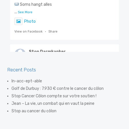
Soms hangt alles
...
See More
Photo
View on Facebook
·
Share
Stop Darmkanker
6 days ago
Steven De Smet, ook gekend als 'De Flik', weet als
Recent Posts
geen ander hoe belangrijk vroegtijdige opsporing is.
In-acc-ept-able
Dankzij een eenvoudige preventiev
Golf de Durbuy : 7.930 € contre le cancer du côlon
...
See More
Stop Cancer Côlon compte sur votre soutien !
Photo
Jean – La vie, un combat qui en vaut la peine
View on Facebook
·
Share
Stop au cancer du côlon