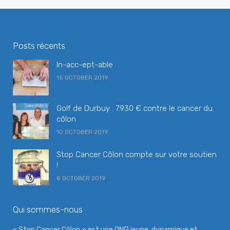
"Wees niet bang.
...
See More
Photo
Posts récents
View on Facebook
·
Share
In-acc-ept-able
15 OCTOBER 2019
Golf de Durbuy : 7.930 € contre le cancer du
côlon
10 OCTOBER 2019
Stop Cancer Côlon compte sur votre soutien
!
8 OCTOBER 2019
Qui sommes-nous
« Stop Cancer Côlon » est une ONG jeune, dynamique et