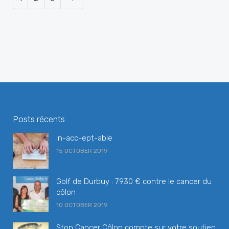
Posts récents
In-acc-ept-able
15 OCTOBER 2019
Golf de Durbuy : 7.930 € contre le cancer du
côlon
10 OCTOBER 2019
Stop Cancer Côlon compte sur votre soutien