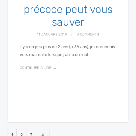
voor De Standaard Solidariteitsprijs.
précoce peut vous
"Wees niet bang.
sauver
...
See More
Photo
11 JANUARY 2019
0 COMMENTS
View on Facebook
·
Share
Il y a un peu plus de 2 ans (a 36 ans), je marcheais
vers ma moto lorsque j’ai eu un mal…
CONTINUER À LIRE
1
2
3
4