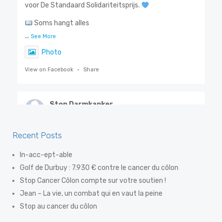
voor De Standaard Solidariteitsprijs.
Soms hangt alles
...
See More
Photo
View on Facebook
·
Share
Stop Darmkanker
7 days ago
Steven De Smet, ook gekend als 'De Flik', weet als
Recent Posts
geen ander hoe belangrijk vroegtijdige opsporing is.
In-acc-ept-able
Dankzij een eenvoudige preventiev
Golf de Durbuy : 7.930 € contre le cancer du côlon
...
See More
Stop Cancer Côlon compte sur votre soutien !
Photo
Jean – La vie, un combat qui en vaut la peine
View on Facebook
·
Share
Stop au cancer du côlon