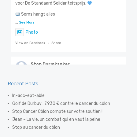
voor De Standaard Solidariteitsprijs.
Soms hangt alles
...
See More
Photo
View on Facebook
·
Share
Stop Darmkanker
7 days ago
Steven De Smet, ook gekend als 'De Flik', weet als
Recent Posts
geen ander hoe belangrijk vroegtijdige opsporing is.
In-acc-ept-able
Dankzij een eenvoudige preventiev
Golf de Durbuy : 7.930 € contre le cancer du côlon
...
See More
Stop Cancer Côlon compte sur votre soutien !
Photo
Jean – La vie, un combat qui en vaut la peine
View on Facebook
·
Share
Stop au cancer du côlon