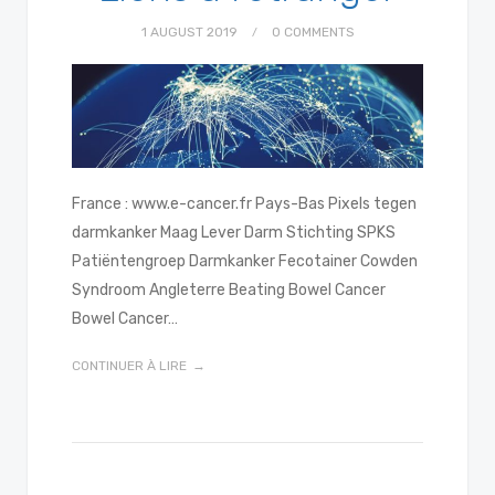
voor De Standaard Solidariteitsprijs.
1 AUGUST 2019
0 COMMENTS
"Wees niet bang.
...
See More
Photo
View on Facebook
·
Share
France : www.e-cancer.fr Pays-Bas Pixels tegen
darmkanker Maag Lever Darm Stichting SPKS
Patiëntengroep Darmkanker Fecotainer Cowden
Syndroom Angleterre Beating Bowel Cancer
Bowel Cancer…
CONTINUER À LIRE