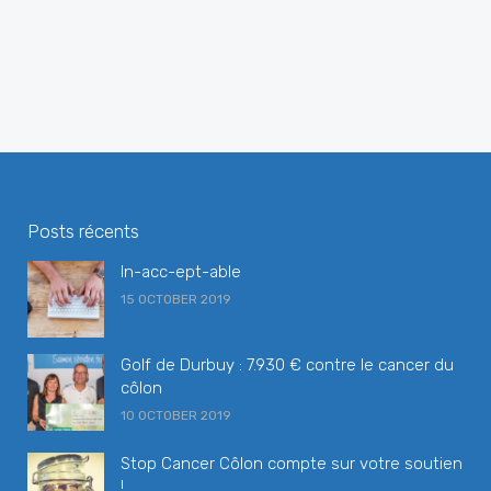
6 days ago
Op weg naar 6 augustus...
Vandaag blikken we terug op 2023 en onze inzending
voor De Standaard Solidariteitsprijs.
"Wees niet bang.
...
See More
Photo
Posts récents
View on Facebook
·
Share
In-acc-ept-able
15 OCTOBER 2019
Golf de Durbuy : 7.930 € contre le cancer du
côlon
10 OCTOBER 2019
Stop Cancer Côlon compte sur votre soutien
!