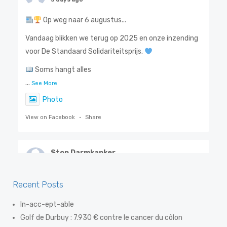
Op weg naar 6 augustus...
Vandaag blikken we terug op 2025 en onze inzending
voor De Standaard Solidariteitsprijs.
Soms hangt alles
...
See More
Photo
View on Facebook
·
Share
Stop Darmkanker
4 days ago
Steven De Smet, ook gekend als 'De Flik', weet als
Recent Posts
geen ander hoe belangrijk vroegtijdige opsporing is.
In-acc-ept-able
Dankzij een eenvoudige preventiev
Golf de Durbuy : 7.930 € contre le cancer du côlon
...
See More