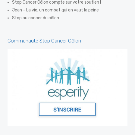
Stop Cancer Côlon compte sur votre soutien !
Photo
Jean – La vie, un combat qui en vaut la peine
View on Facebook
·
Share
Stop au cancer du côlon
Stop Darmkanker
Communauté Stop Cancer Côlon
5 days ago
Dit willen we graag met jullie delen.
Thérèse Colemont, de tante van onze dr. Luc
Colemont, werd uitgeroepen tot een van de 50
Belgische B
...
See More
Photo
View on Facebook
·
Share
Stop Darmkanker