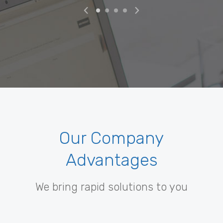
pr
Our Company
Advantages
We bring rapid solutions to you