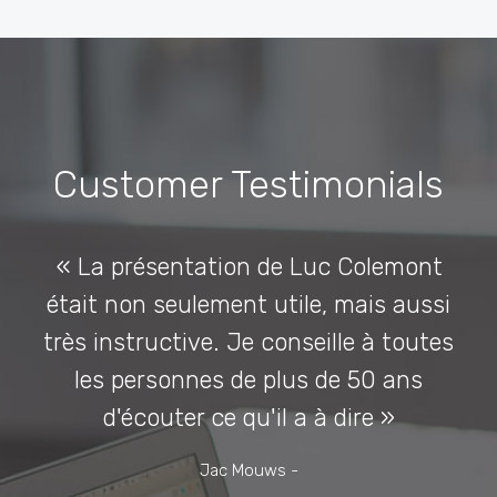
Customer Testimonials
 la
« La présentation de Luc Colemont
« 
,
était non seulement utile, mais aussi
très instructive. Je conseille à toutes
m
e
les personnes de plus de 50 ans
d'écouter ce qu'il a à dire »
b
Jac Mouws -
dé