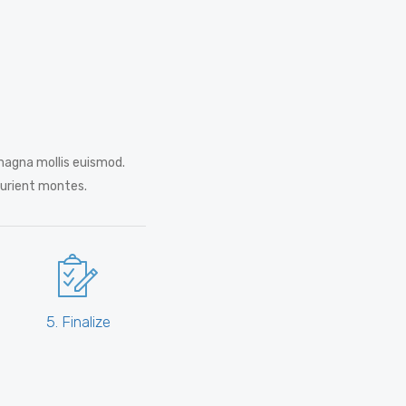
magna mollis euismod.
turient montes.
5. Finalize