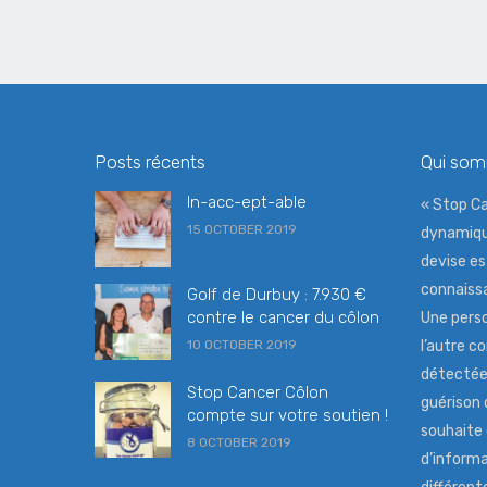
Posts récents
Qui so
In-acc-ept-able
« Stop Ca
15 OCTOBER 2019
dynamiqu
devise es
connaissa
Golf de Durbuy : 7.930 €
contre le cancer du côlon
Une perso
10 OCTOBER 2019
l’autre co
détectée 
Stop Cancer Côlon
guérison 
compte sur votre soutien !
souhaite
8 OCTOBER 2019
d’informa