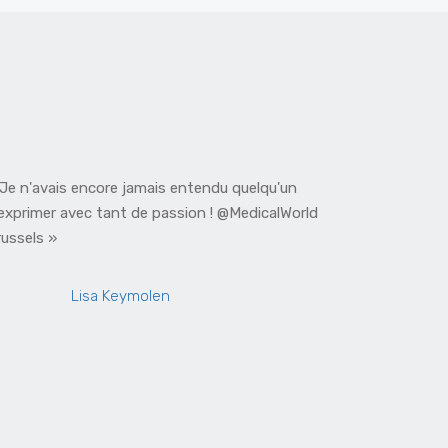
 Je n'avais encore jamais entendu quelqu'un
« Super so
'exprimer avec tant de passion ! @MedicalWorld
dont une 
russels »
animée peu
de très sér
Lisa Keymolen