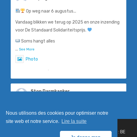
Op weg naar 6 augustus...
Vandaag blikken we terug op 2025 en onze inzending
voor De Standaard Solidariteitsprijs.
Soms hangt alles
...
See More
Photo
View on Facebook
·
Share
Stop Darmkanker
6 days ago
Steven De Smet, ook gekend als 'De Flik', weet als
Nous utilisons des cookies pour optimiser notre
geen ander hoe belangrijk vroegtijdige opsporing is.
site web et notre service.
Lire la suite
Dankzij een eenvoudige preventiev
© 2019 Stop Cancer Côlon asbl - Numéro d'entreprise : BE
...
See More