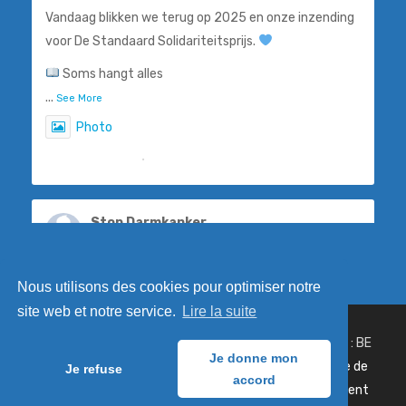
Vandaag blikken we terug op 2025 en onze inzending
voor De Standaard Solidariteitsprijs.
Soms hangt alles
...
See More
Photo
View on Facebook
·
Share
Stop Darmkanker
6 days ago
Steven De Smet, ook gekend als 'De Flik', weet als
Nous utilisons des cookies pour optimiser notre
geen ander hoe belangrijk vroegtijdige opsporing is.
site web et notre service.
Lire la suite
Dankzij een eenvoudige preventiev
© 2019 Stop Cancer Côlon asbl - Numéro d'entreprise : BE
...
See More
Je donne mon
0847 289 456 - ING BE67 3631 0165 1087 -
Politique de
Je refuse
Photo
accord
cookies
-
Déclaration de confidentialité
-
Avertissement