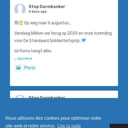
Stop Darmkanker
6 days ago
Op weg naar 6 augustus...
Vandaag blikken we terug op 2025 en onze inzending
voor De Standaard Solidariteitsprijs.
Soms hangt alles
...
See More
Photo
View on Facebook
·
Share
Stop Darmkanker
7 days ago
Steven De Smet, ook gekend als 'De Flik', weet als
Nous utilisons des cookies pour optimiser notre
geen ander hoe belangrijk vroegtijdige opsporing is.
site web et notre service.
Lire la suite