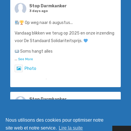
Stop Darmkanker
3 days ago
Op weg naar 6 augustus...
Vandaag blikken we terug op 2025 en onze inzending
voor De Standaard Solidariteitsprijs.
Soms hangt alles
...
See More
Photo
View on Facebook
·
Share
Stop Darmkanker
4 days ago
Steven De Smet, ook gekend als 'De Flik', weet als
Nous utilisons des cookies pour optimiser notre
geen ander hoe belangrijk vroegtijdige opsporing is.
site web et notre service.
Lire la suite